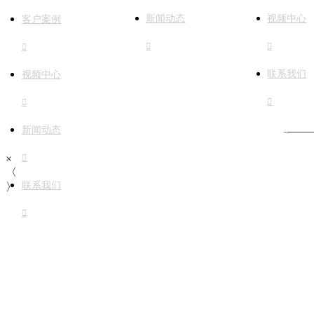
新闻动态
视频中心
客户案例



联系我们
视频中心


版权 © 上海埃森电梯有限公司
沪ICP
新闻动态
×

〈
联系我们
〉
